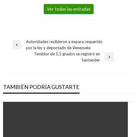
Ver todas las entradas
Navegación
Autoridades recibieron a expara requerido
Entrada
por la ley y deportado de Venezuela
de
anterior
Temblor de 5,1 grados se registró en
entradas
Entrada
Santander
siguiente
TAMBIÉN PODRÍA GUSTARTE