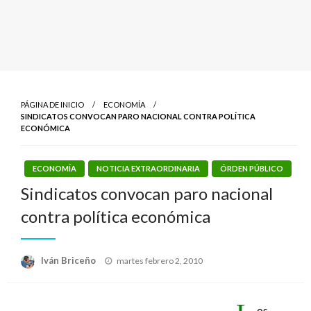
PÁGINA DE INICIO
ECONOMÍA
SINDICATOS CONVOCAN PARO NACIONAL CONTRA POLÍTICA
ECONÓMICA
ECONOMÍA
NOTICIA EXTRAORDINARIA
ÓRDEN PÚBLICO
Sindicatos convocan paro nacional
contra política económica
Publicado
Iván Briceño
martes febrero 2, 2010
el
os