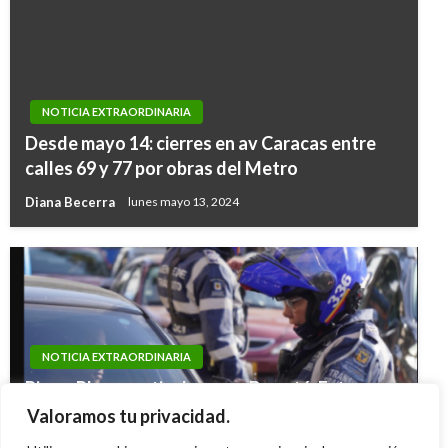
NOTICIA EXTRAORDINARIA
Desde mayo 14: cierres en av Caracas entre
calles 69 y 77 por obras del Metro
Diana Becerra
lunes mayo 13, 2024
NOTICIA EXTRAORDINARIA
Pico y Placa particulares en Bogotá: Este
miércoles 4 de septiembre No pueden circular
Valoramos tu privacidad.
placas terminadas en en 1, 2, 3, 4 y 5