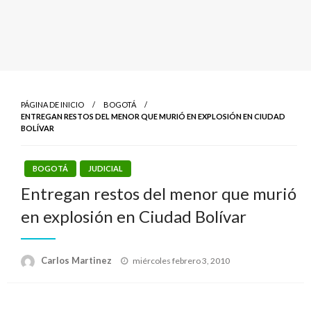
PÁGINA DE INICIO
BOGOTÁ
ENTREGAN RESTOS DEL MENOR QUE MURIÓ EN EXPLOSIÓN EN CIUDAD
BOLÍVAR
BOGOTÁ
JUDICIAL
Entregan restos del menor que murió
en explosión en Ciudad Bolívar
Publicado
Carlos Martinez
miércoles febrero 3, 2010
el