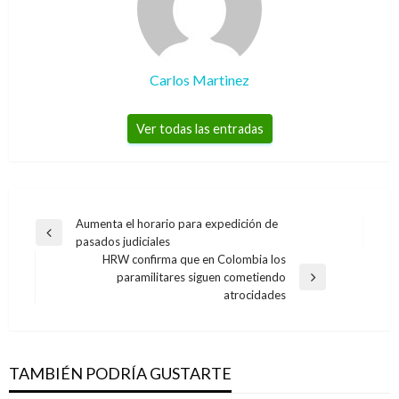
Carlos Martinez
Ver todas las entradas
Navegación
Aumenta el horario para expedición de
Entrada
pasados judiciales
de
anterior
HRW confirma que en Colombia los
entradas
paramilitares siguen cometiendo
Entrada
atrocidades
siguiente
TAMBIÉN PODRÍA GUSTARTE