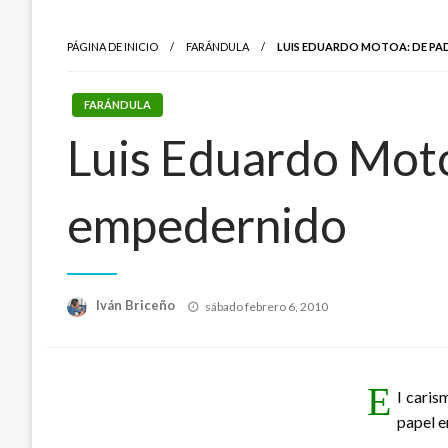
PÁGINA DE INICIO
FARÁNDULA
LUIS EDUARDO MOTOA: DE P
FARÁNDULA
Luis Eduardo Moto
empedernido
Publicado
Iván Briceño
sábado febrero 6, 2010
el
E
l caris
papel e