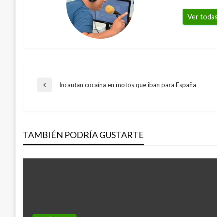
Ver todas
Navegación
Incautan cocaína en motos que iban para España
Entrada
anterior
de
TAMBIÉN PODRÍA GUSTARTE
entradas