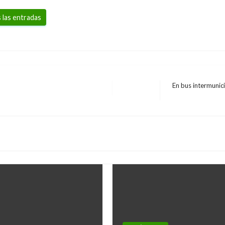
 las entradas
En bus intermunic
Entrada
siguiente