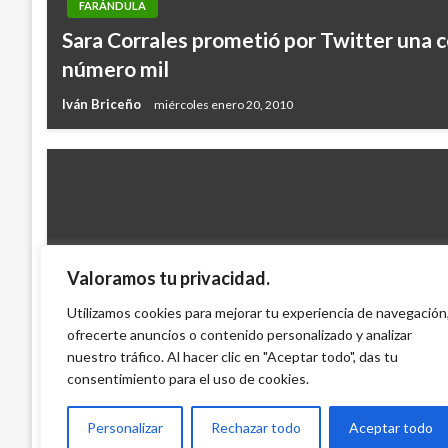
FARÁNDULA
Sara Corrales prometió por Twitter una c
número mil
Iván Briceño
miércoles enero 20, 2010
Valoramos tu privacidad.
FARÁNDULA
Utilizamos cookies para mejorar tu experiencia de navegación
ofrecerte anuncios o contenido personalizado y analizar
Sólo hay diez Oscar para las 274 película
nuestro tráfico. Al hacer clic en "Aceptar todo", das tu
Sergio Castillo
viernes diciembre 18, 2009
consentimiento para el uso de cookies.
Personalizar
Rechazar todo
Aceptar todo