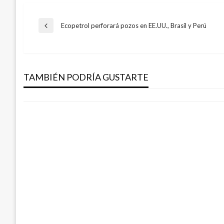
Navegación
Ecopetrol perforará pozos en EE.UU., Brasil y Perú
Entrada
anterior
NACIONAL
de
El SENA en Amazonas contará con nuevo
aprendizaje
TAMBIÉN PODRÍA GUSTARTE
entradas
Giovanni Alarcón M.
viernes marzo 17, 2017