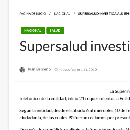
PÁGINA DE INICIO
NACIONAL
SUPERSALUD INVESTIGA A 21 EP
NACIONAL
SALUD
Supersalud investi
Publicado
Iván Briceño
jueves febrero 11, 2010
el
La Superin
telefónico de la entidad, inició 21 requerimientos a En
Según la entidad, desde el sábado 6 al miércoles 10 de f
ciudadanía, de las cuales 90 fueron reclamos por presunta
Después de un análisis preliminar, la Superintendencia N