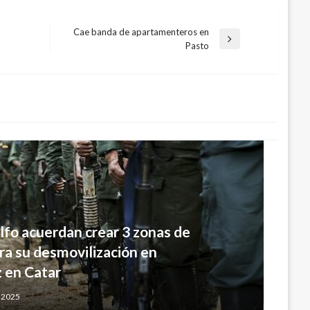
Cae banda de apartamenteros en
Entrada
Pasto
siguiente
lfo acuerdan crear 3 zonas de
ra su desmovilización en
 en Catar
, 2025