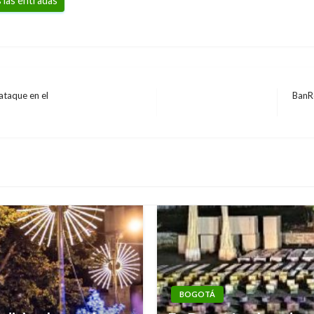
 las entradas
ataque en el
BanRe
Entra
sigui
BOGOTÁ