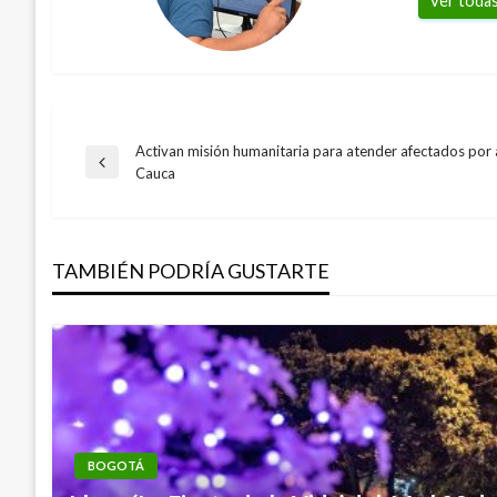
Ver todas
Activan misión humanitaria para atender afectados por 
Navegación
Entrada
Cauca
anterior
de
TAMBIÉN PODRÍA GUSTARTE
entradas
BOGOTÁ