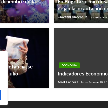
e diciembre en la
En Bogotá se han desa
dejan la incautación d
Giovanni Alarcón M.
viernes dici
era infancia, se
ECONOMÍA
,
de julio
Indicadores Económic
Ariel Cabrera
lunes febrero 10, 20