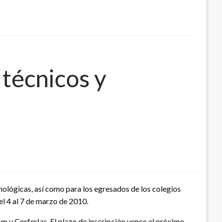
 técnicos y
cnológicas, así como para los egresados de los colegios
del 4 al 7 de marzo de 2010.
m y CorferIas. El plazo de inscripción vence el próximo