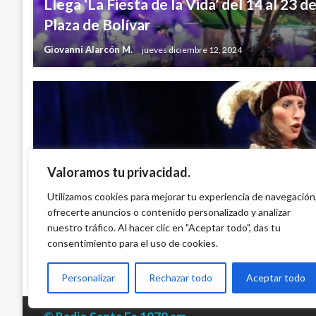
Llega ‘La Fiesta de la Vida’ del 14 al 23 d
Plaza de Bolívar
Giovanni Alarcón M.
jueves diciembre 12, 2024
Valoramos tu privacidad.
BOGOTÁ
‘¡Aaaa-Chis!’ la obra de Idartes para prim
Utilizamos cookies para mejorar tu experiencia de navegación
ofrecerte anuncios o contenido personalizado y analizar
presenta en la Pilona 10 este domingo 19 
nuestro tráfico. Al hacer clic en "Aceptar todo", das tu
Giovanni Alarcón M.
viernes julio 17, 2026
consentimiento para el uso de cookies.
Personalizar
Rechazar todo
Aceptar todo