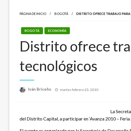
PÁGINA DE INICIO
BOGOTÁ
DISTRITO OFRECE TRABAJO PARA
BOGOTÁ
ECONOMÍA
Distrito ofrece tr
tecnológicos
Publicado
Iván Briceño
martes febrero 23, 2010
el
La Secreta
del Distrito Capital, a participar en ‘Avanza 2010 – Feria
El evento es organizado por la Secretaria de Desarrollo