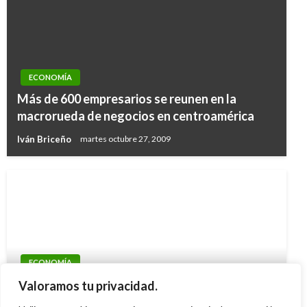
ECONOMÍA
Más de 600 empresarios se reunen en la
macrorueda de negocios en centroamérica
Iván Briceño
martes octubre 27, 2009
ECONOMÍA
Colombia preside Reunión Anual del Grupo
Valoramos tu privacidad.
Banco Mundial y FMI en Washington