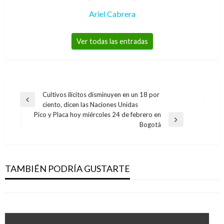
Ariel Cabrera
Ver todas las entradas
Navegación
Cultivos ilícitos disminuyen en un 18 por
Entrada
ciento, dicen las Naciones Unidas
de
anterior
Pico y Placa hoy miércoles 24 de febrero en
entradas
ECONOMÍA
Entrada
Bogotá
siguiente
Sube el precio del ACPM mientras que el de la
ECONOMÍA
gasolina permanece estable para enero de
En 9,4% creció producción real de la industria
2020
TAMBIÉN PODRÍA GUSTARTE
manufacturera en agosto de 2016
Giovanni Alarcón M.
martes diciembre 31, 2019
Giovanni Alarcón M.
martes octubre 18, 2016