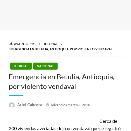
PÁGINA DE INICIO
JUDICIAL
EMERGENCIA EN BETULIA, ANTIOQUIA, POR VIOLENTO VENDAVAL
JUDICIAL
NACIONAL
Emergencia en Betulia, Antioquia,
por violento vendaval
Publicado
Ariel Cabrera
miércoles marzo 3, 2010
el
Cerca de
200 viviendas averiadas dejó un vendaval que se registró