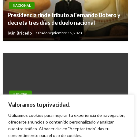
NACIONAL
ECONOMÍA
Presidencia rinde tributo a Fernando Botero y
Cafeteros comprarían participación en tiendas
decreta tres días de duelo nacional
Starbucks
Iván Briceño
sábado septiembre 16, 2023
Giovanni Alarcón M.
viernes diciembre 26, 2008
JUDICIAL
Otorgan libertad a temido exparamilitar alias
Valoramos tu privacidad.
“Julián Bolívar”
Utilizamos cookies para mejorar tu experiencia de navegación,
Mary Gomez
ofrecerte anuncios o contenido personalizado y analizar
viernes mayo 22, 2015
nuestro tráfico. Al hacer clic en "Aceptar todo", das tu
consentimiento para el uso de cookies.