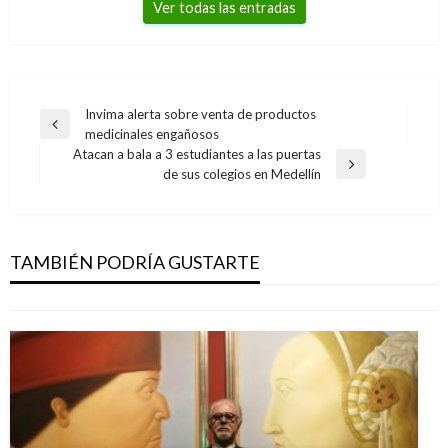
Ver todas las entradas
Navegación
Invima alerta sobre venta de productos
Entrada
medicinales engañosos
de
anterior
Atacan a bala a 3 estudiantes a las puertas
entradas
JUDICIAL
Entrada
de sus colegios en Medellín
siguiente
A la cárcel un hombre por violencia
intrafamiliar contra su madre y su compañera
sentimental
TAMBIÉN PODRÍA GUSTARTE
Giovanni Alarcón M.
sábado julio 13, 2019