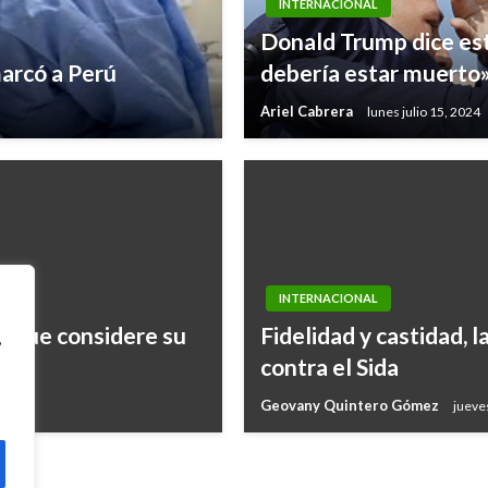
INTERNACIONAL
Donald Trump dice est
marcó a Perú
debería estar muerto
Ariel Cabrera
lunes julio 15, 2024
INTERNACIONAL
era que considere su
Fidelidad y castidad, 
,
contra el Sida
Geovany Quintero Gómez
jueve