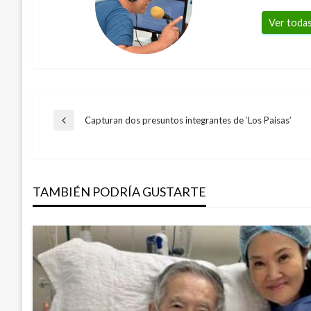
Ver todas
Navegación
Capturan dos presuntos integrantes de ‘Los Paisas’
Entrada
anterior
de
TAMBIÉN PODRÍA GUSTARTE
entradas