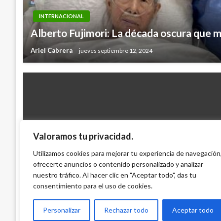
INTERNACIONAL
Alberto Fujimori: La década oscura que 
Ariel Cabrera
jueves septiembre 12, 2024
Valoramos tu privacidad.
INTERNACIONAL
Papa Francisco solicitó a la élite financi
Utilizamos cookies para mejorar tu experiencia de navegación
ofrecerte anuncios o contenido personalizado y analizar
rol en la creación de la pobreza
nuestro tráfico. Al hacer clic en "Aceptar todo", das tu
Andres Felipe Gama
miércoles enero 20, 2016
consentimiento para el uso de cookies.
Personalizar
Rechazar todo
Aceptar todo