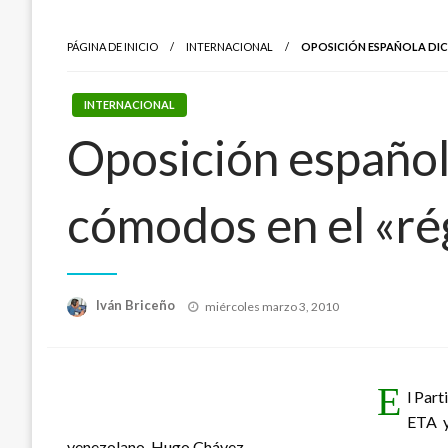
PÁGINA DE INICIO
INTERNACIONAL
OPOSICIÓN ESPAÑOLA DIC
INTERNACIONAL
Oposición español
cómodos en el «r
Publicado
Iván Briceño
miércoles marzo 3, 2010
el
E
l Part
ETA y
venezolano, Hugo Chávez.