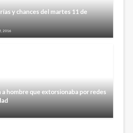
rías y chances del martes 11 de
2, 2016
a a hombre que extorsionaba por redes
dad