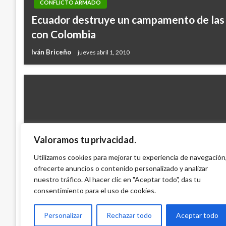
CONFLICTO ARMADO
Ecuador destruye un campamento de las 
con Colombia
Iván Briceño
jueves abril 1, 2010
Valoramos tu privacidad.
NACIONAL
Deportados de Venezuela cumplen dos 
Utilizamos cookies para mejorar tu experiencia de navegación
temporales
ofrecerte anuncios o contenido personalizado y analizar
nuestro tráfico. Al hacer clic en "Aceptar todo", das tu
Andres Felipe Gama
lunes octubre 19, 2015
consentimiento para el uso de cookies.
Personalizar
Rechazar todo
Aceptar todo