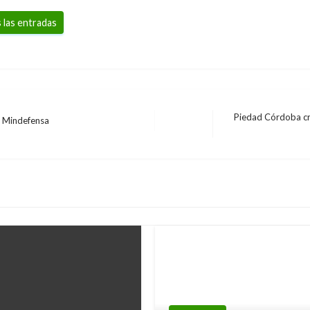
 las entradas
Piedad Córdoba cri
a Mindefensa
Entrada
siguiente