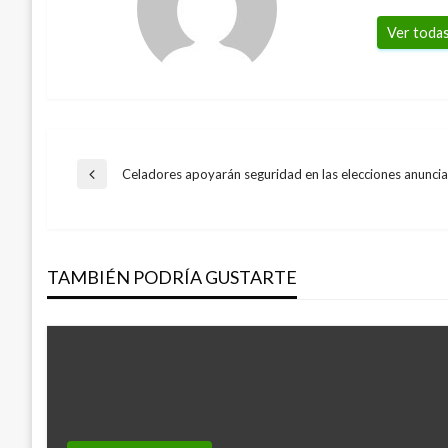
Ver todas
Navegación
Celadores apoyarán seguridad en las elecciones anunci
Entrada
anterior
de
TAMBIÉN PODRÍA GUSTARTE
entradas