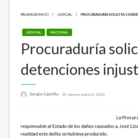
PÁGINA DE INICIO
JUDICIAL
PROCURADURÍA SOLICITA CONDEN
JUDICIAL
NACIONAL
Procuraduría solic
detenciones injust
Publicado
Sergio Castillo
viernes marzo 5, 2010
el
La Procura
responsable al Estado de los daños causados a, José Liz
realidad este delito se hubiese producido.