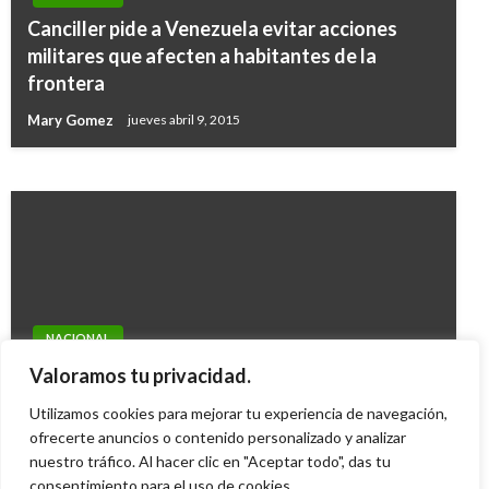
JUDICIAL
Canciller pide a Venezuela evitar acciones
Envían a la cárcel a 6 integrantes del clan
militares que afecten a habitantes de la
Quiroz, constructor de los edificios de arena
frontera
en Cartagena
Mary Gomez
jueves abril 9, 2015
Ariel Cabrera
jueves febrero 8, 2018
NACIONAL
Matriculas en colegios privados no podrán
Valoramos tu privacidad.
superar el 3%
Utilizamos cookies para mejorar tu experiencia de navegación,
Giovanni Alarcón M.
ofrecerte anuncios o contenido personalizado y analizar
sábado septiembre 25, 2010
nuestro tráfico. Al hacer clic en "Aceptar todo", das tu
consentimiento para el uso de cookies.