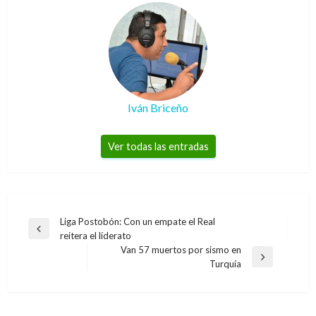
Iván Briceño
Ver todas las entradas
Navegación
Liga Postobón: Con un empate el Real
Entrada
reitera el líderato
de
anterior
Van 57 muertos por sismo en
entradas
Entrada
Turquía
siguiente