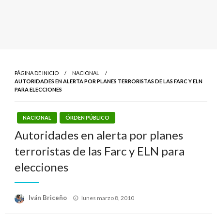
PÁGINA DE INICIO
NACIONAL
AUTORIDADES EN ALERTA POR PLANES TERRORISTAS DE LAS FARC Y ELN
PARA ELECCIONES
NACIONAL
ÓRDEN PÚBLICO
Autoridades en alerta por planes
terroristas de las Farc y ELN para
elecciones
Publicado
Iván Briceño
lunes marzo 8, 2010
el