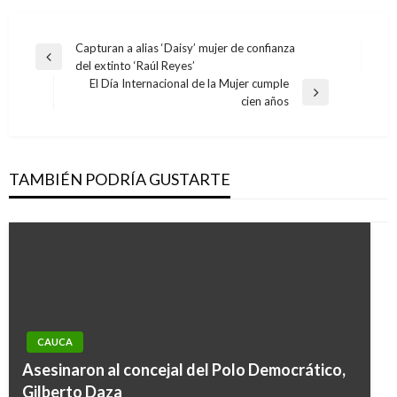
Navegación
Capturan a alias ‘Daisy’ mujer de confianza
Entrada
del extinto ‘Raúl Reyes’
de
anterior
El Día Internacional de la Mujer cumple
entradas
Entrada
cien años
siguiente
TAMBIÉN PODRÍA GUSTARTE
CAUCA
Asesinaron al concejal del Polo Democrático,
Gilberto Daza