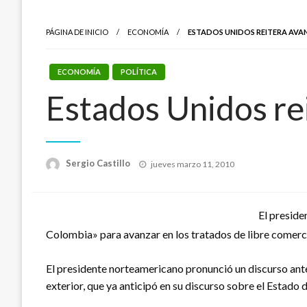
PÁGINA DE INICIO
ECONOMÍA
ESTADOS UNIDOS REITERA AVA
ECONOMÍA
POLÍTICA
Estados Unidos re
Publicado
Sergio Castillo
jueves marzo 11, 2010
el
El presid
Colombia» para avanzar en los tratados de libre comerc
El presidente norteamericano pronunció un discurso ante
exterior, que ya anticipó en su discurso sobre el Estado