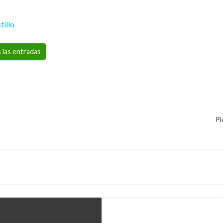
tillo
 las entradas
Pi
En
POLÍTICA
si
Se está tramitando ref
legislativa: Oposición
Manuel Reyes Beltran
miércoles