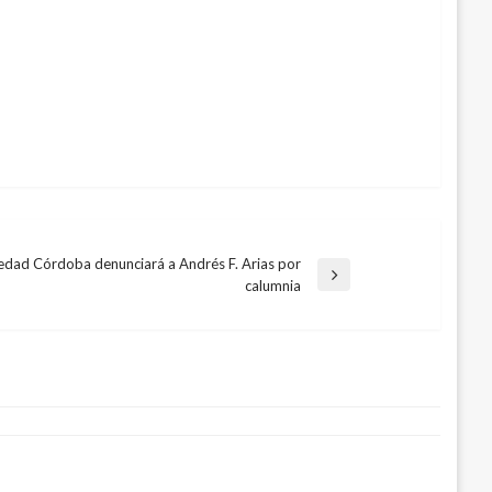
edad Córdoba denunciará a Andrés F. Arias por
trada
calumnia
guiente
orma laboral y pensional vía
 noviembre 27, 2019