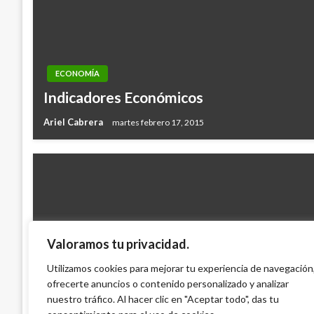
ECONOMÍA
Indicadores Económicos
Ariel Cabrera
martes febrero 17, 2015
Valoramos tu privacidad.
POLÍTICA
Utilizamos cookies para mejorar tu experiencia de navegación
Nuevos beneficios sociales para concejal
ofrecerte anuncios o contenido personalizado y analizar
nuestro tráfico. Al hacer clic en "Aceptar todo", das tu
Geovany Quintero Gómez
viernes marzo 30, 2012