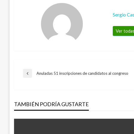
Sergio Cas
Ver todas
Navegación
Anuladas 51 inscripciones de candidatos al congreso
Entrada
anterior
de
TAMBIÉN PODRÍA GUSTARTE
entradas