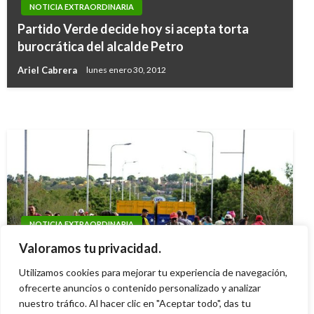
POLÍTICA
NOTICIA EXTRAORDINARIA
Polémica: Senadores y representantes
Partido Verde decide hoy si acepta torta
INTERNACIONAL
ganarían el próximo mes alrededor de 30
burocrática del alcalde Petro
12 personas capturadas en relación al ataque
millones de pesos mensuales
Ariel Cabrera
lunes enero 30, 2012
de Londres
Andres Felipe Gama
jueves junio 22, 2017
Giovanni Alarcón M.
domingo junio 4, 2017
NOTICIA EXTRAORDINARIA
Coronavirus: Venezuela pide a ONU intervenir
Valoramos tu privacidad.
tras cierre de frontera colombiana
Utilizamos cookies para mejorar tu experiencia de navegación,
Iván Briceño
ofrecerte anuncios o contenido personalizado y analizar
lunes marzo 16, 2020
nuestro tráfico. Al hacer clic en "Aceptar todo", das tu