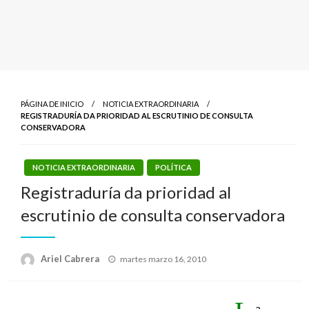
PÁGINA DE INICIO
NOTICIA EXTRAORDINARIA
REGISTRADURÍA DA PRIORIDAD AL ESCRUTINIO DE CONSULTA
CONSERVADORA
NOTICIA EXTRAORDINARIA
POLÍTICA
Registraduría da prioridad al
escrutinio de consulta conservadora
Publicado
Ariel Cabrera
martes marzo 16, 2010
el
a