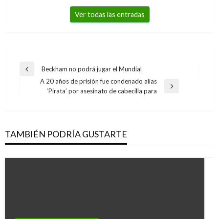
Ver todas las entradas
Navegación
Beckham no podrá jugar el Mundial
Entrada
de
A 20 años de prisión fue condenado alias
anterior
Entrada
‘Pirata’ por asesinato de cabecilla para
entradas
siguiente
TAMBIÉN PODRÍA GUSTARTE