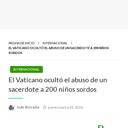
PÁGINA DE INICIO
INTERNACIONAL
EL VATICANO OCULTÓ EL ABUSO DE UN SACERDOTE A 200 NIÑOS
SORDOS
INTERNACIONAL
El Vaticano ocultó el abuso de un
sacerdote a 200 niños sordos
Publicado
Iván Briceño
jueves marzo 25, 2010
el