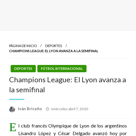
PÁGINA DE INICIO
DEPORTES
CHAMPIONS LEAGUE: EL LYON AVANZA A LA SEMIFINAL
DEPORTES
FÚTBOL INTERNACIONAL
Champions League: El Lyon avanza a
la semifinal
Publicado
Iván Briceño
miércoles abril 7, 2010
el
E
l club francés Olympique de Lyon de los argentinos
Lisandro López y César Delgado avanzó hoy por