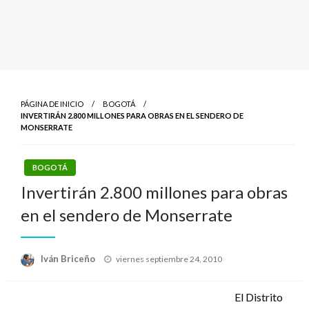
PÁGINA DE INICIO
BOGOTÁ
INVERTIRÁN 2.800 MILLONES PARA OBRAS EN EL SENDERO DE
MONSERRATE
BOGOTÁ
Invertirán 2.800 millones para obras
en el sendero de Monserrate
Publicado
Iván Briceño
viernes septiembre 24, 2010
el
El Distrito