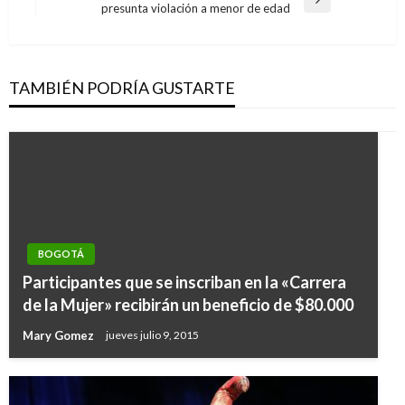
entradas
Entrada
presunta violación a menor de edad
siguiente
TAMBIÉN PODRÍA GUSTARTE
BOGOTÁ
Participantes que se inscriban en la «Carrera
de la Mujer» recibirán un beneficio de $80.000
Mary Gomez
jueves julio 9, 2015