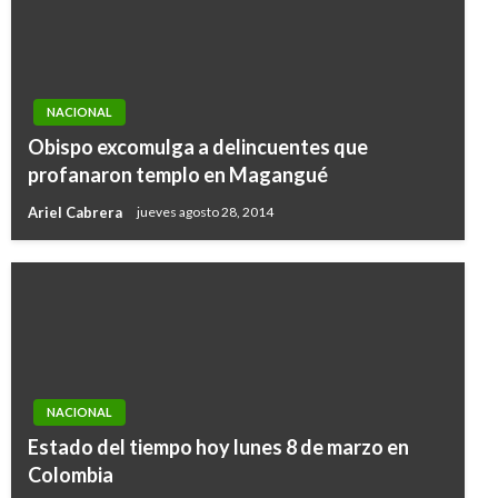
NACIONAL
Obispo excomulga a delincuentes que
profanaron templo en Magangué
Ariel Cabrera
jueves agosto 28, 2014
NACIONAL
NACIONAL
Aumento de inversión extranjera neta y
Estado del tiempo hoy lunes 8 de marzo en
turismo exige a los colombianos mejorar su
Colombia
manejo del inglés