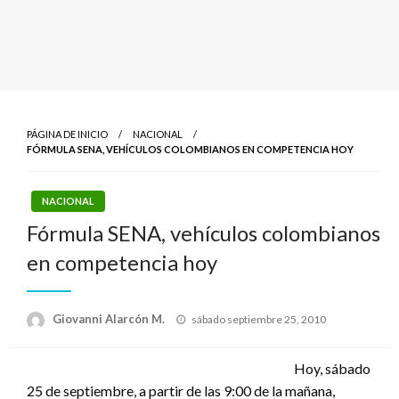
PÁGINA DE INICIO
NACIONAL
FÓRMULA SENA, VEHÍCULOS COLOMBIANOS EN COMPETENCIA HOY
NACIONAL
Fórmula SENA, vehículos colombianos
en competencia hoy
Publicado
Giovanni Alarcón M.
sábado septiembre 25, 2010
el
Hoy, sábado
25 de septiembre, a partir de las 9:00 de la mañana,