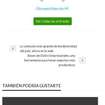
Giovanni Alarcón M.
Ver todas las entradas
Navegación
La colección más grande de biodiversidad
Entrada
del país, ahora en la web
de
anterior
Bases de Datos Empresariales, una
entradas
herramienta para hacer negocios más
Entrada
productivos
siguiente
TAMBIÉN PODRÍA GUSTARTE