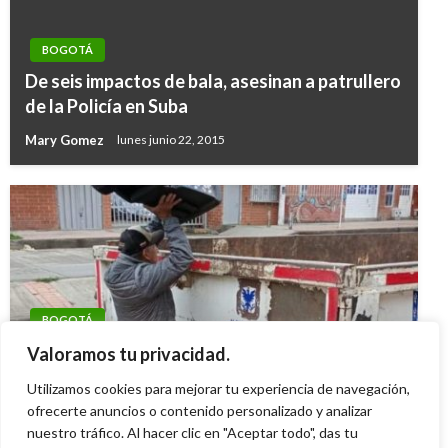
BOGOTÁ
De seis impactos de bala, asesinan a patrullero
de la Policía en Suba
Mary Gomez
lunes junio 22, 2015
BOGOTÁ
Estos son los puntos de la Ecoruta en Bogotá
Valoramos tu privacidad.
para este sábado 3 de enero 2026
Utilizamos cookies para mejorar tu experiencia de navegación,
Diana Becerra
ofrecerte anuncios o contenido personalizado y analizar
sábado enero 3, 2026
nuestro tráfico. Al hacer clic en "Aceptar todo", das tu