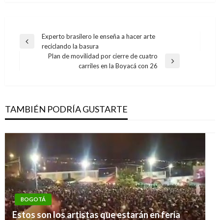
Navegación
Experto brasilero le enseña a hacer arte
Entrada
reciclando la basura
de
anterior
Plan de movilidad por cierre de cuatro
entradas
Entrada
carriles en la Boyacá con 26
siguiente
TAMBIÉN PODRÍA GUSTARTE
BOGOTÁ
Estos son los artistas que estarán en feria