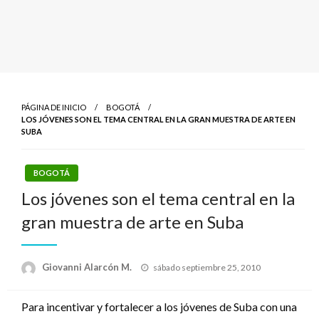
PÁGINA DE INICIO
BOGOTÁ
LOS JÓVENES SON EL TEMA CENTRAL EN LA GRAN MUESTRA DE ARTE EN
SUBA
BOGOTÁ
Los jóvenes son el tema central en la
gran muestra de arte en Suba
Publicado
Giovanni Alarcón M.
sábado septiembre 25, 2010
el
Para incentivar y fortalecer a los jóvenes de Suba con una