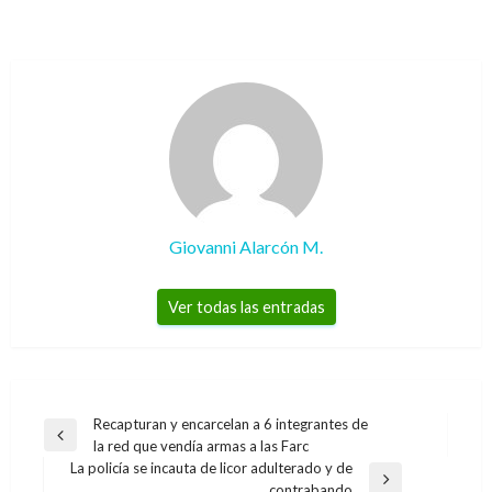
Giovanni Alarcón M.
Ver todas las entradas
Navegación
Recapturan y encarcelan a 6 integrantes de
Entrada
la red que vendía armas a las Farc
de
anterior
La policía se incauta de licor adulterado y de
entradas
Entrada
contrabando