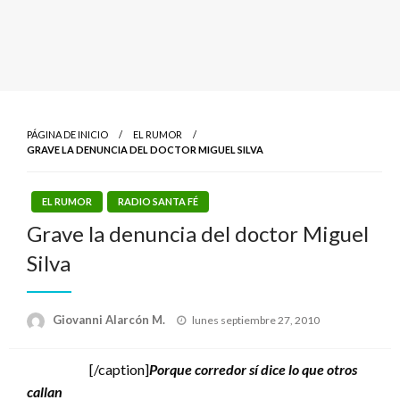
PÁGINA DE INICIO
EL RUMOR
GRAVE LA DENUNCIA DEL DOCTOR MIGUEL SILVA
EL RUMOR
RADIO SANTA FÉ
Grave la denuncia del doctor Miguel
Silva
Publicado
Giovanni Alarcón M.
lunes septiembre 27, 2010
el
[/caption]
Porque corredor sí dice lo que otros
callan