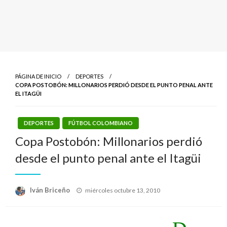
PÁGINA DE INICIO
DEPORTES
COPA POSTOBÓN: MILLONARIOS PERDIÓ DESDE EL PUNTO PENAL ANTE
EL ITAGÜI
DEPORTES
FÚTBOL COLOMBIANO
Copa Postobón: Millonarios perdió
desde el punto penal ante el Itagüi
Publicado
Iván Briceño
miércoles octubre 13, 2010
el