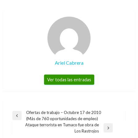
Ariel Cabrera
Ver todas las entradas
Navegación
Ofertas de trabajo – Octubre 17 de 2010
Entrada
(Más de 760 oportunidades de empleo)
de
anterior
Ataque terrorista en Tumaco fue obra de
entradas
Entrada
Los Rastrojos
siguiente
NACIONAL