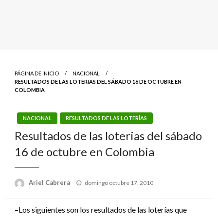
PÁGINA DE INICIO
NACIONAL
RESULTADOS DE LAS LOTERIAS DEL SÁBADO 16 DE OCTUBRE EN
COLOMBIA
NACIONAL
RESULTADOS DE LAS LOTERÍAS
Resultados de las loterias del sábado
16 de octubre en Colombia
Publicado
Ariel Cabrera
domingo octubre 17, 2010
el
–Los siguientes son los resultados de las loterías que