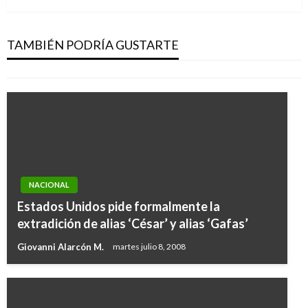
Cambios en la estructura organizacional de las
Fuerzas Militares
TAMBIÉN PODRÍA GUSTARTE
Manuel Reyes Beltran
viernes junio 19, 2020
NACIONAL
Estados Unidos pide formalmente la
extradición de alias ‘César’ y alias ‘Gafas’
Giovanni Alarcón M.
martes julio 8, 2008