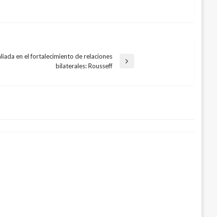
iada en el fortalecimiento de relaciones
bilaterales: Rousseff
importante golpe contra el grupo
os Pachenca´ en el Magdalena
zo 7, 2021