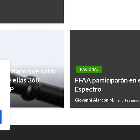
ciudadano que batió
NACIONAL
, de ellas 368
FFAA participarán en 
,
, UNP
Espectro
Giovanni Alarcón M.
martes junio