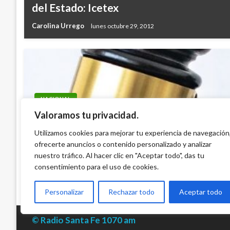
del Estado: Icetex
Carolina Urrego
lunes octubre 29, 2012
NACIONAL
Valoramos tu privacidad.
Corte Suprema de Justicia pone freno a 
inédito récord: Radicó más de 600 tutelas
Utilizamos cookies para mejorar tu experiencia de navegación
contra la Unidad Nacional de Protección
ofrecerte anuncios o contenido personalizado y analizar
nuestro tráfico. Al hacer clic en "Aceptar todo", das tu
Ariel Cabrera
martes mayo 26, 2026
consentimiento para el uso de cookies.
Personalizar
Rechazar todo
Aceptar todo
© Radio Santa Fe 1070 am