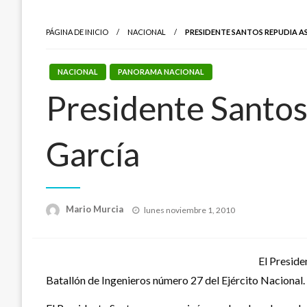
PÁGINA DE INICIO
NACIONAL
PRESIDENTE SANTOS REPUDIA A
NACIONAL
PANORAMA NACIONAL
Presidente Santos 
García
Publicado
Mario Murcia
lunes noviembre 1, 2010
el
El Preside
Batallón de Ingenieros número 27 del Ejército Nacional.