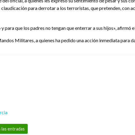
del oficial, a quienes les expresó su sentimiento de pesar y sus co
 claudicación para derrotar a los terroristas, que pretenden, con 
y para que los padres no tengan que enterrar a sus hijos», afirmó e
andos Militares, a quienes ha pedido una acción inmediata para dar
rcia
 las entradas