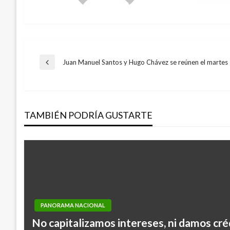
Navegación
Juan Manuel Santos y Hugo Chávez se reúnen el martes
Entrada
anterior
de
TAMBIÉN PODRÍA GUSTARTE
entradas
PANORAMA NACIONAL
No capitalizamos intereses, ni damos cré