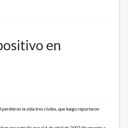
positivo en
l perdieron la vida tres civiles, que luego reportaron
raban una patrulla que el 6 de abril de 2007 dio muerte a