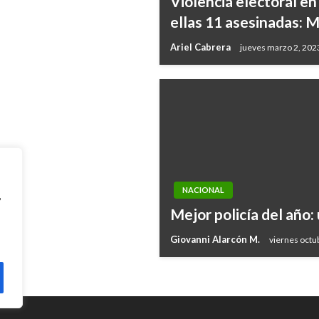
Violencia electoral en
a en negociación
ellas 11 asesinadas: 
Ariel Cabrera
jueves marzo 2, 202
NACIONAL
,
Mejor policía del año:
Giovanni Alarcón M.
viernes octu