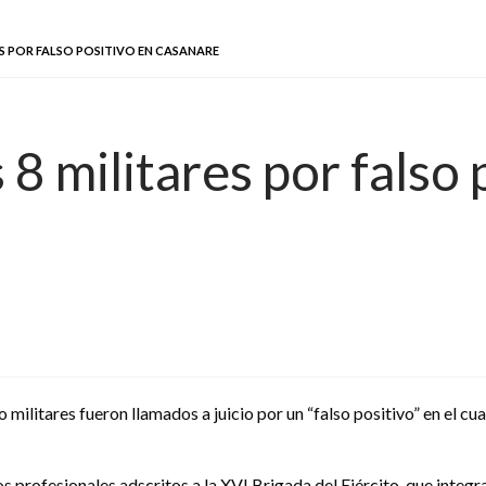
ES POR FALSO POSITIVO EN CASANARE
 8 militares por falso 
 militares fueron llamados a juicio por un “falso positivo” en el cua
dos profesionales adscritos a la XVI Brigada del Ejército, que integ