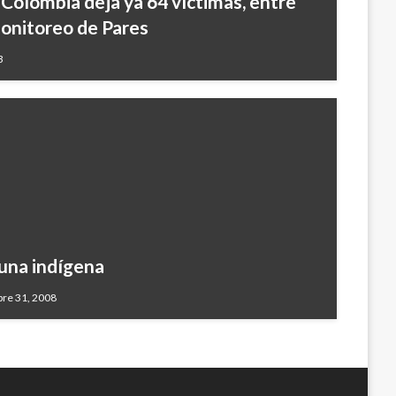
 Colombia deja ya 64 víctimas, entre
Monitoreo de Pares
3
 una indígena
bre 31, 2008