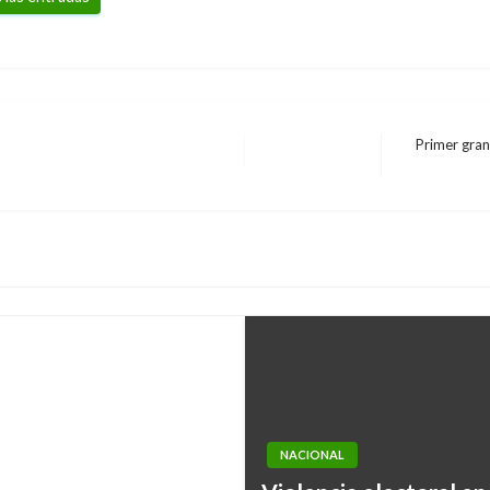
Primer gran
Entrada
siguiente
es en Caquetá
NACIONAL