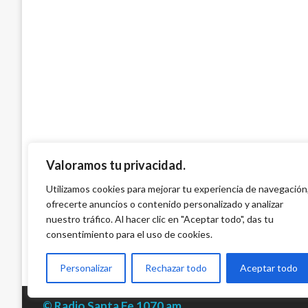
Fecode acepta mediación de Procuradurí
con el Gobierno
Manuel Reyes Beltran
lunes junio 5, 2017
Valoramos tu privacidad.
Utilizamos cookies para mejorar tu experiencia de navegación
ofrecerte anuncios o contenido personalizado y analizar
nuestro tráfico. Al hacer clic en "Aceptar todo", das tu
consentimiento para el uso de cookies.
Personalizar
Rechazar todo
Aceptar todo
© Radio Santa Fe 1070 am