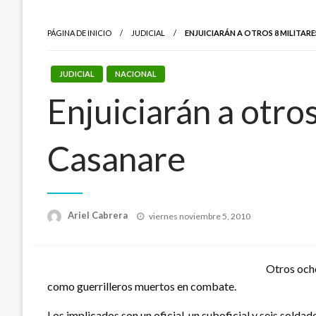
PÁGINA DE INICIO
JUDICIAL
ENJUICIARÁN A OTROS 8 MILITAR
JUDICIAL
NACIONAL
Enjuiciarán a otros
Casanare
Publicado
Ariel Cabrera
viernes noviembre 5, 2010
el
Otros ocho
como guerrilleros muertos en combate.
Los implicados son un oficial, un suboficial y seis solda