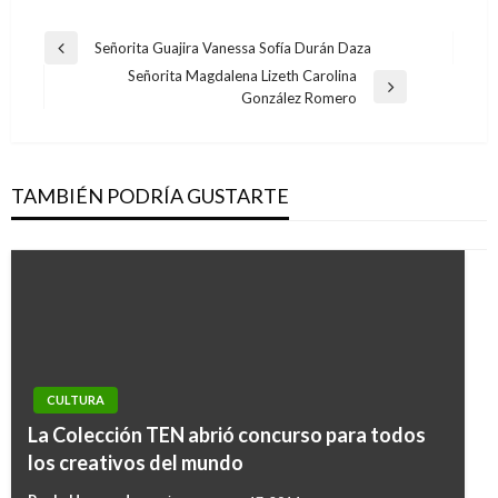
Navegación
Señorita Guajira Vanessa Sofía Durán Daza
Entrada
de
Señorita Magdalena Lizeth Carolina
anterior
Entrada
González Romero
entradas
siguiente
TAMBIÉN PODRÍA GUSTARTE
CULTURA
La Colección TEN abrió concurso para todos
los creativos del mundo