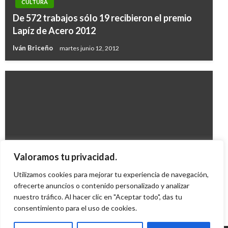
CULTURA
De 572 trabajos sólo 19 recibieron el premio
Lapíz de Acero 2012
Iván Briceño
martes junio 12, 2012
CULTURA
Valoramos tu privacidad.
Savater, Premio Planeta 2008
Utilizamos cookies para mejorar tu experiencia de navegación,
ofrecerte anuncios o contenido personalizado y analizar
German Hernandez
miércoles octubre 15, 2008
nuestro tráfico. Al hacer clic en "Aceptar todo", das tu
consentimiento para el uso de cookies.