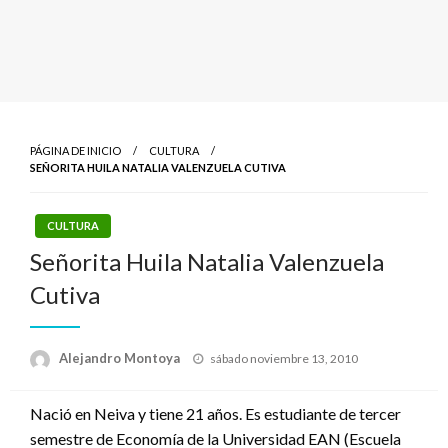
PÁGINA DE INICIO
CULTURA
SEÑORITA HUILA NATALIA VALENZUELA CUTIVA
CULTURA
Señorita Huila Natalia Valenzuela
Cutiva
Publicado
Alejandro Montoya
sábado noviembre 13, 2010
el
Nació en Neiva y tiene 21 años. Es estudiante de tercer
semestre de Economía de la Universidad EAN (Escuela