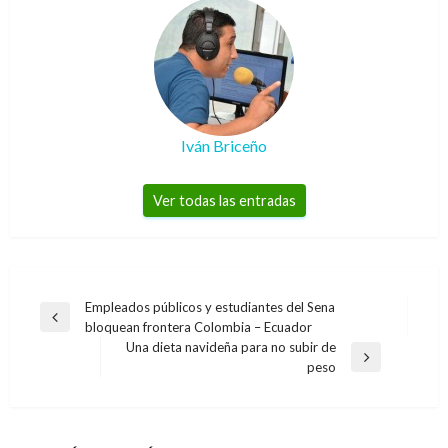
Iván Briceño
Ver todas las entradas
Navegación
Empleados públicos y estudiantes del Sena
Entrada
bloquean frontera Colombia – Ecuador
de
anterior
Una dieta navideña para no subir de
entradas
Entrada
peso
siguiente