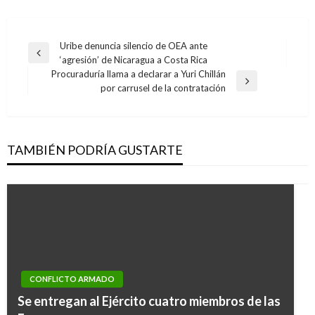
Navegación
Uribe denuncia silencio de OEA ante
Entrada
‘agresión’ de Nicaragua a Costa Rica
de
anterior
Procuraduría llama a declarar a Yuri Chillán
entradas
Entrada
por carrusel de la contratación
siguiente
TAMBIÉN PODRÍA GUSTARTE
CONFLICTO ARMADO
Se entregan al Ejército cuatro miembros de las