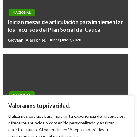
NACIONAL
Inician mesas de articulación para implementar
los recursos del Plan Social del Cauca
Giovanni Alarcón M.
lunes junio 8, 2020
NACIONAL
Gobierno decretó el estado de Conmoción
Valoramos tu privacidad.
Interior
Utilizamos cookies para mejorar tu experiencia de navegación,
German Hernandez
ofrecerte anuncios o contenido personalizado y analizar
jueves octubre 9, 2008
nuestro tráfico. Al hacer clic en "Aceptar todo", das tu
consentimiento para el uso de cookies.