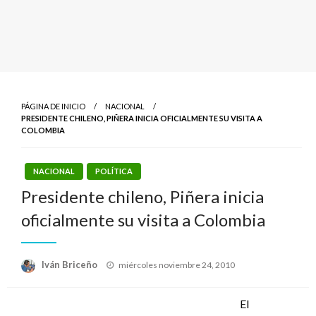
PÁGINA DE INICIO
NACIONAL
PRESIDENTE CHILENO, PIÑERA INICIA OFICIALMENTE SU VISITA A
COLOMBIA
NACIONAL
POLÍTICA
Presidente chileno, Piñera inicia
oficialmente su visita a Colombia
Publicado
Iván Briceño
miércoles noviembre 24, 2010
el
El