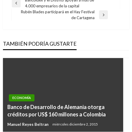
Navegación
Entrada
4.000 empresarios de la capital
de
anterior
Rubén Blades participará en el Hay Festival
entradas
Entrada
de Cartagena
siguiente
TAMBIÉN PODRÍA GUSTARTE
ECONOMÍA
ECONOMÍA
Mincomercio fija como meta llegar a US$27 mil
Banco de Desarrollo de Alemania otorga
millones en exportaciones no minero
créditos por US$ 160 millones a Colombia
energéticas
Manuel Reyes Beltran
miércoles diciembre 2, 2015
Ariel Cabrera
domingo agosto 12, 2018