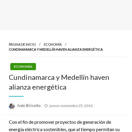
PÁGINA DE INICIO
ECONOMÍA
CUNDINAMARCA Y MEDELLÍN HAVEN ALIANZA ENERGÉTICA
ECONOMÍA
Cundinamarca y Medellín haven
alianza energética
Publicado
Iván Briceño
jueves noviembre 25, 2010
el
Con el fin de promover proyectos de generación de
energía eléctrica sostenibles, que al tiempo permitan su