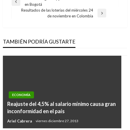
Entrada
en Bogotá
de
anterior
Resultados de las loterías del miércoles 24
entradas
Entrada
de noviembre en Colombia
siguiente
TAMBIÉN PODRÍA GUSTARTE
ECONOMÍA
Reajuste del 4,5% al salario mínimo causa gran
inconformidad en el país
Ariel Cabrera
viernes diciembre 27, 2013