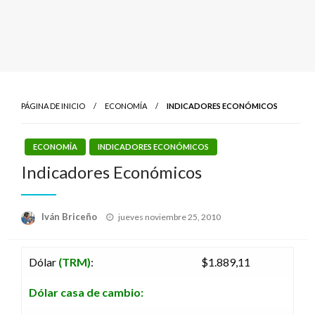
PÁGINA DE INICIO
ECONOMÍA
INDICADORES ECONÓMICOS
ECONOMÍA
INDICADORES ECONÓMICOS
Indicadores Económicos
Publicado
Iván Briceño
jueves noviembre 25, 2010
el
Dólar
(TRM)
:
$1.889,11
Dólar casa de cambio: