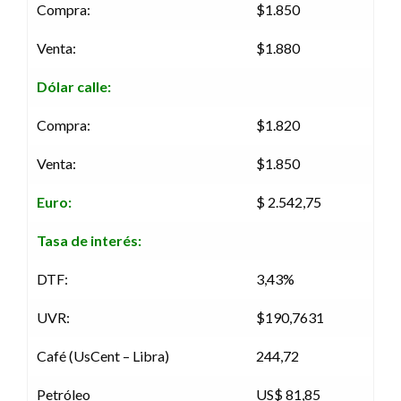
Compra:
$1.850
Venta:
$1.880
Dólar calle:
Compra:
$1.820
Venta:
$1.850
Euro:
$ 2.542,75
Tasa de interés:
DTF:
3,43%
UVR:
$190,7631
Café (UsCent – Libra)
244,72
Petróleo
US$ 81,85