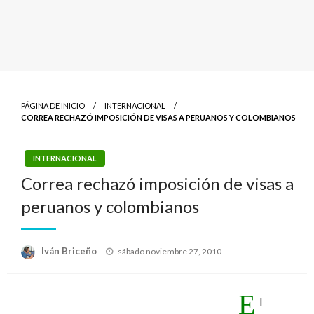
PÁGINA DE INICIO
INTERNACIONAL
CORREA RECHAZÓ IMPOSICIÓN DE VISAS A PERUANOS Y COLOMBIANOS
INTERNACIONAL
Correa rechazó imposición de visas a
peruanos y colombianos
Publicado
Iván Briceño
sábado noviembre 27, 2010
el
E
l