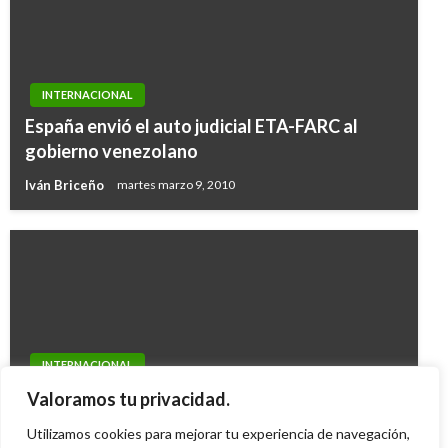
INTERNACIONAL
España envió el auto judicial ETA-FARC al
gobierno venezolano
Iván Briceño
martes marzo 9, 2010
INTERNACIONAL
En medio de controversia Benedicto XVI
Valoramos tu privacidad.
visitará sinagoga en Roma
Utilizamos cookies para mejorar tu experiencia de navegación,