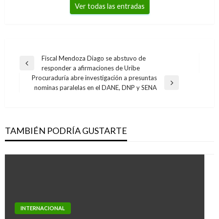
Ver todas las entradas
Navegación
Fiscal Mendoza Diago se abstuvo de
Entrada
responder a afirmaciones de Uribe
de
anterior
Procuraduría abre investigación a presuntas
entradas
Entrada
nominas paralelas en el DANE, DNP y SENA
siguiente
TAMBIÉN PODRÍA GUSTARTE
INTERNACIONAL