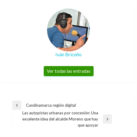
Iván Briceño
Ver todas las entradas
Navegación
Cundinamarca región digital
Entrada
de
Las autopistas urbanas por concesión: Una
anterior
excelente idea del alcalde Moreno que hay
entradas
Entrada
que apoyar
siguiente
BOGOTÁ