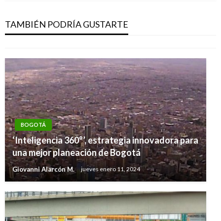
Votado proyecto «Más mujeres sentadas, más
mujeres protegidas»
TAMBIÉN PODRÍA GUSTARTE
Manuel Reyes Beltran
sábado diciembre 9, 2017
BOGOTÁ
‘Inteligencia 360°’, estrategia innovadora para
una mejor planeación de Bogotá
Giovanni Alarcón M.
jueves enero 11, 2024