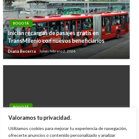
BOGOTÁ
Inician recargas de pasajes gratis en
TransMilenio con nuevos beneficiarios
Diana Becerra
lunes febrero 2, 2026
BOGOTÁ
Hip Hop al Parque:La versión Número 14 del
Valoramos tu privacidad.
festival urbano más grande de Bogotá
Utilizamos cookies para mejorar tu experiencia de navegación,
Giovanni Alarcón M.
ofrecerte anuncios o contenido personalizado y analizar
jueves octubre 7, 2010