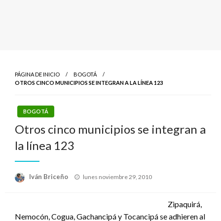
PÁGINA DE INICIO
BOGOTÁ
OTROS CINCO MUNICIPIOS SE INTEGRAN A LA LÍNEA 123
BOGOTÁ
Otros cinco municipios se integran a
la línea 123
Publicado
Iván Briceño
lunes noviembre 29, 2010
el
Zipaquirá,
Nemocón, Cogua, Gachancipá y Tocancipá se adhieren al