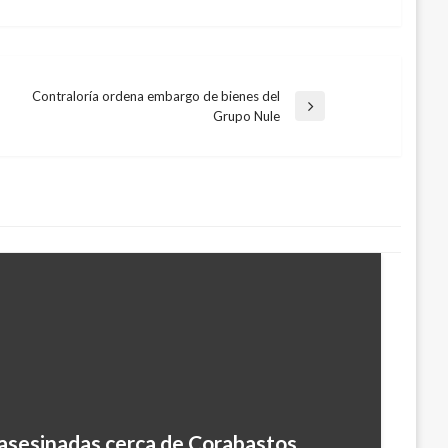
Contraloría ordena embargo de bienes del
Entrada
Grupo Nule
siguiente
asesinadas cerca de Corabastos