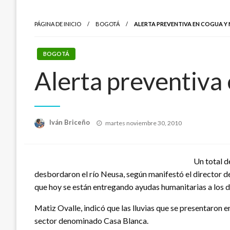
PÁGINA DE INICIO
BOGOTÁ
ALERTA PREVENTIVA EN COGUA 
BOGOTÁ
Alerta preventiva
Publicado
Iván Briceño
martes noviembre 30, 2010
el
Un total d
desbordaron el río Neusa, según manifestó el director 
que hoy se están entregando ayudas humanitarias a los 
Matiz Ovalle, indicó que las lluvias que se presentaron
sector denominado Casa Blanca.