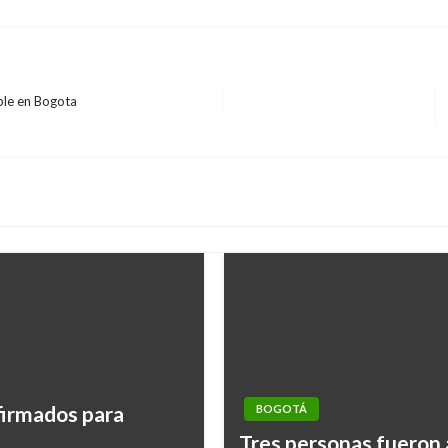
ble en Bogota
firmados para
BOGOTÁ
Tres personas fueron 