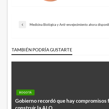
Navegación
Medicina Biológica y Anti-envejecimiento ahora disponi
Entrada
anterior
de
TAMBIÉN PODRÍA GUSTARTE
entradas
BOGOTÁ
Gobierno recordó que hay compromisos 
construir la ALO