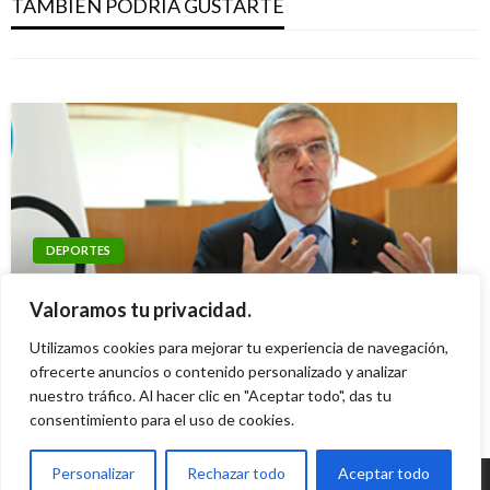
TAMBIÉN PODRÍA GUSTARTE
camino al Mundial-2018
Iván Briceño
miércoles diciembre 2, 2015
Manuel Reyes Beltran
viernes noviembre 25, 2016
DEPORTES
DEPORTES
Fechas de los Juegos Olímpicos de 2021 serán
Falcao García: La ficha clave para acabar con
Valoramos tu privacidad.
iguales a las programadas para 2020
invicto de Uruguay
Utilizamos cookies para mejorar tu experiencia de navegación,
Iván Briceño
miércoles marzo 25, 2020
Iván Briceño
ofrecerte anuncios o contenido personalizado y analizar
viernes septiembre 7, 2012
nuestro tráfico. Al hacer clic en "Aceptar todo", das tu
consentimiento para el uso de cookies.
Personalizar
Rechazar todo
Aceptar todo
© Radio Santa Fe 1070 am