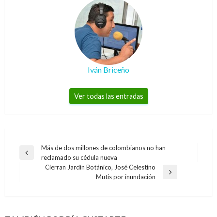
Iván Briceño
Ver todas las entradas
Navegación
Más de dos millones de colombianos no han
Entrada
reclamado su cédula nueva
de
anterior
Cierran Jardín Botánico, José Celestino
entradas
Entrada
Mutís por inundación
siguiente
CICLISMO
DEPORTES
Mariana Pajón disputará el campeonato
Sorteo de la Copa Confederaciones abre el
clasificatorio de la UCI