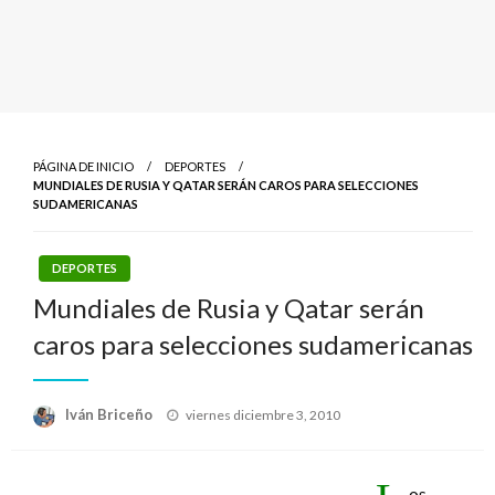
PÁGINA DE INICIO
DEPORTES
MUNDIALES DE RUSIA Y QATAR SERÁN CAROS PARA SELECCIONES
SUDAMERICANAS
DEPORTES
Mundiales de Rusia y Qatar serán
caros para selecciones sudamericanas
Publicado
Iván Briceño
viernes diciembre 3, 2010
el
os