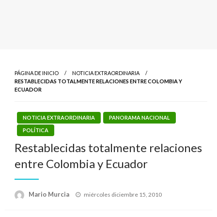
PÁGINA DE INICIO
NOTICIA EXTRAORDINARIA
RESTABLECIDAS TOTALMENTE RELACIONES ENTRE COLOMBIA Y
ECUADOR
NOTICIA EXTRAORDINARIA
PANORAMA NACIONAL
POLÍTICA
Restablecidas totalmente relaciones
entre Colombia y Ecuador
Publicado
Mario Murcia
miércoles diciembre 15, 2010
el