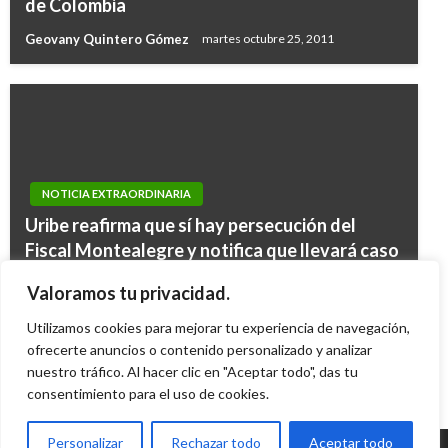
de Colombia
Geovany Quintero Gómez
martes octubre 25, 2011
NOTICIA EXTRAORDINARIA
Uribe reafirma que sí hay persecución del
PANORAMA NACIONAL
Fiscal Montealegre y notifica que llevará caso
Avanza en Senado proyecto que penaliza el
ante la CIDH
PANORAMA NACIONAL
Valoramos tu privacidad.
reclutamiento forzado a menores
Ariel Cabrera
miércoles marzo 23, 2016
Cronología de procesos de paz en Colombia
Utilizamos cookies para mejorar tu experiencia de navegación,
Iván Briceño
lunes diciembre 14, 2020
ofrecerte anuncios o contenido personalizado y analizar
Mary Gomez
miércoles junio 22, 2016
nuestro tráfico. Al hacer clic en "Aceptar todo", das tu
consentimiento para el uso de cookies.
Personalizar
Rechazar todo
Aceptar todo