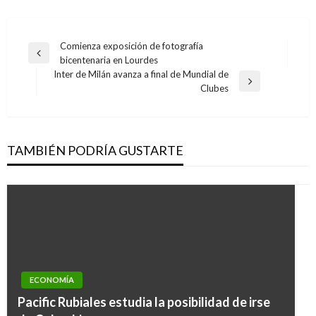
Navegación
Comienza exposición de fotografía
Entrada
bicentenaria en Lourdes
de
anterior
Inter de Milán avanza a final de Mundial de
entradas
Entrada
Clubes
siguiente
TAMBIÉN PODRÍA GUSTARTE
ECONOMÍA
Pacific Rubiales estudia la posibilidad de irse