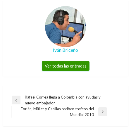
Iván Briceño
Ver todas las entradas
Navegación
Rafael Correa llega a Colombia con ayudas y
Entrada
nuevo embajador
de
anterior
Forlán, Müller y Casillas reciben trofeos del
entradas
Entrada
Mundial 2010
siguiente