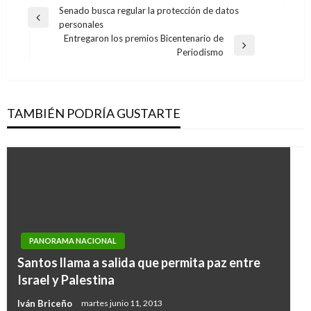
Navegación
Senado busca regular la protección de datos
Entrada
personales
de
anterior
Entregaron los premios Bicentenario de
entradas
Entrada
Periodismo
siguiente
TAMBIÉN PODRÍA GUSTARTE
PANORAMA NACIONAL
Santos llama a salida que permita paz entre
Israel y Palestina
Iván Briceño
martes junio 11, 2013