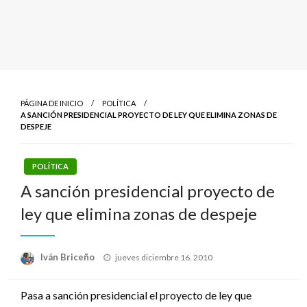
PÁGINA DE INICIO
POLÍTICA
A SANCIÓN PRESIDENCIAL PROYECTO DE LEY QUE ELIMINA ZONAS DE
DESPEJE
POLÍTICA
A sanción presidencial proyecto de
ley que elimina zonas de despeje
Publicado
Iván Briceño
jueves diciembre 16, 2010
el
Pasa a sanción presidencial el proyecto de ley que