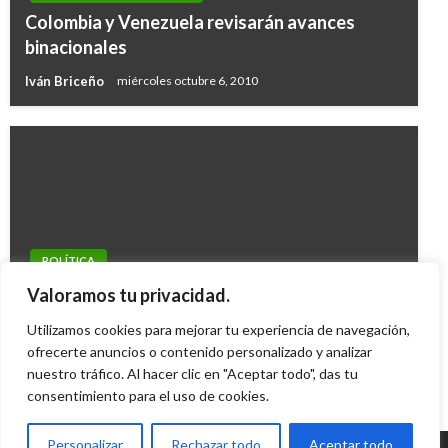
Colombia y Venezuela revisarán avances
binacionales
Iván Briceño
miércoles octubre 6, 2010
POLÍTICA
Holguín y el Secretario de Estado Adjunto de
Valoramos tu privacidad.
EEUU se reunirán en Cali
Utilizamos cookies para mejorar tu experiencia de navegación,
Iván Briceño
ofrecerte anuncios o contenido personalizado y analizar
lunes octubre 22, 2012
nuestro tráfico. Al hacer clic en "Aceptar todo", das tu
consentimiento para el uso de cookies.
Personalizar
Rechazar todo
Aceptar todo