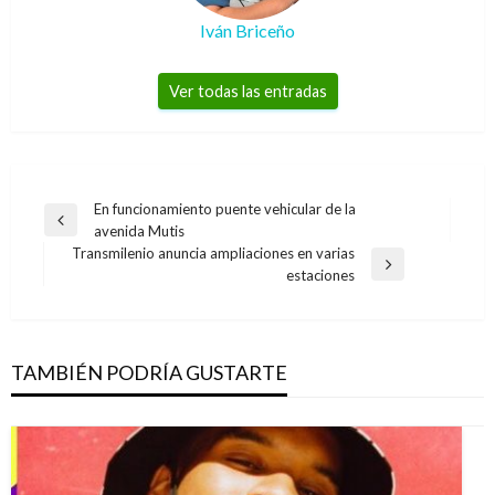
Iván Briceño
Ver todas las entradas
Navegación
En funcionamiento puente vehicular de la
Entrada
avenida Mutis
de
anterior
Transmilenio anuncia ampliaciones en varias
entradas
Entrada
estaciones
siguiente
TAMBIÉN PODRÍA GUSTARTE