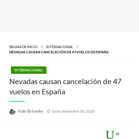
PÁGINA DE INICIO
INTERNACIONAL
NEVADAS CAUSAN CANCELACIÓN DE 47 VUELOS EN ESPAÑA
INTERNACIONAL
Nevadas causan cancelación de 47
vuelos en España
Publicado
Iván Briceño
lunes diciembre 20, 2010
el
U
n