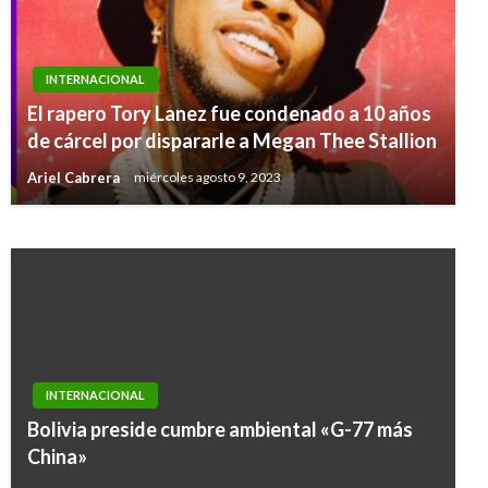
INTERNACIONAL
INTERNACIONAL
El rapero Tory Lanez fue condenado a 10 años
ONU: Recientes combates en Siria dejan más
de cárcel por dispararle a Megan Thee Stallion
de 235.000 desplazados
Ariel Cabrera
miércoles agosto 9, 2023
Manuel Reyes Beltran
viernes diciembre 27, 2019
INTERNACIONAL
Bolivia preside cumbre ambiental «G-77 más
China»