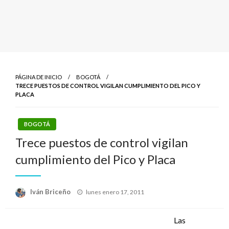
PÁGINA DE INICIO
BOGOTÁ
TRECE PUESTOS DE CONTROL VIGILAN CUMPLIMIENTO DEL PICO Y
PLACA
BOGOTÁ
Trece puestos de control vigilan
cumplimiento del Pico y Placa
Publicado
Iván Briceño
lunes enero 17, 2011
el
Las