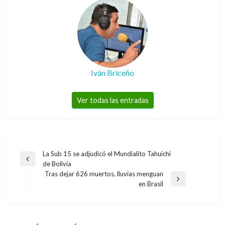
Iván Briceño
Ver todas las entradas
Navegación
La Sub 15 se adjudicó el Mundialito Tahuichi
Entrada
de Bolivia
de
anterior
Tras dejar 626 muertos, lluvias menguan
entradas
Entrada
en Brasil
siguiente