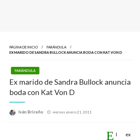
PÁGINA DE INICIO
FARÁNDULA
EX MARIDO DE SANDRA BULLOCK ANUNCIA BODA CON KAT VON D
FARÁNDULA
Ex marido de Sandra Bullock anuncia
boda con Kat Von D
Publicado
Iván Briceño
viernes enero 21, 2011
el
E
l ex