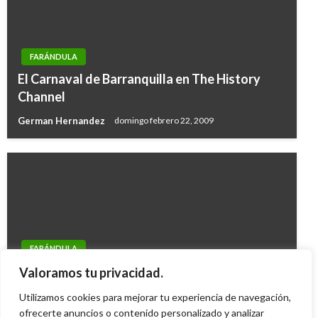
FARÁNDULA
El Carnaval de Barranquilla en The History
Channel
German Hernandez
domingo febrero 22, 2009
FARÁNDULA
Juanes será el plato fuerte de los Grammy
Valoramos tu privacidad.
2013
Utilizamos cookies para mejorar tu experiencia de navegación,
Iván Briceño
ofrecerte anuncios o contenido personalizado y analizar
viernes febrero 8, 2013