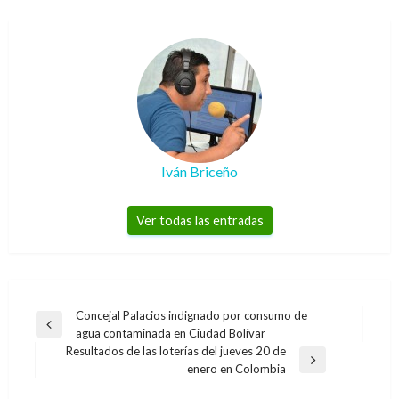
Iván Briceño
Ver todas las entradas
Navegación
Concejal Palacios indignado por consumo de
Entrada
agua contaminada en Ciudad Bolívar
de
anterior
Resultados de las loterías del jueves 20 de
entradas
Entrada
enero en Colombia
siguiente
ENTRETENIMIENTO