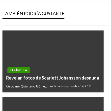
Maluma se hace viral por pasar desapercibido
en la MET Gala 2019
TAMBIÉN PODRÍA GUSTARTE
Iván Briceño
martes mayo 7, 2019
FARÁNDULA
Revelan fotos de Scarlett Johansson desnuda
Geovany Quintero Gómez
miércoles septiembre 14, 2011