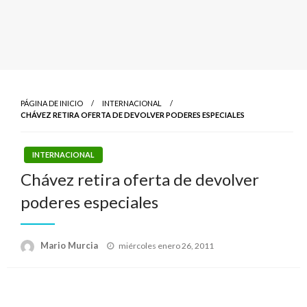
PÁGINA DE INICIO
INTERNACIONAL
CHÁVEZ RETIRA OFERTA DE DEVOLVER PODERES ESPECIALES
INTERNACIONAL
Chávez retira oferta de devolver
poderes especiales
Publicado
Mario Murcia
miércoles enero 26, 2011
el