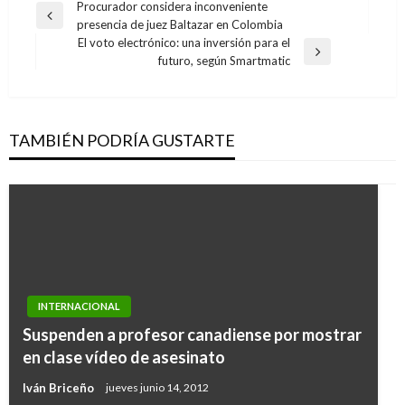
Navegación
Procurador considera inconveniente
Entrada
presencia de juez Baltazar en Colombia
de
anterior
El voto electrónico: una inversión para el
entradas
Entrada
futuro, según Smartmatic
siguiente
TAMBIÉN PODRÍA GUSTARTE
INTERNACIONAL
INTERNACIONAL
Suspenden a profesor canadiense por mostrar
INTERNACIONAL
«Matar en nombre de Dios es satánico»: Papa
en clase vídeo de asesinato
Fuertes lluvias retrasan búsqueda de
Francisco
Iván Briceño
jueves junio 14, 2012
sobrevivientes en Indonesia