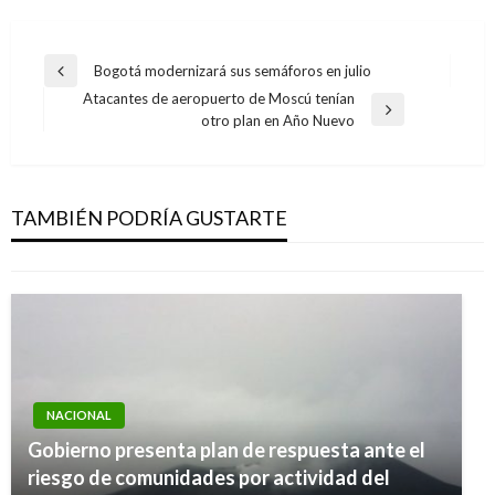
Navegación
Bogotá modernizará sus semáforos en julio
Entrada
de
Atacantes de aeropuerto de Moscú tenían
anterior
Entrada
otro plan en Año Nuevo
entradas
siguiente
NACIONAL
Policía conformará grupo élite para evitar más
muertes de líderes sociales
TAMBIÉN PODRÍA GUSTARTE
Andres Felipe Gama
miércoles diciembre 20, 2017
NACIONAL
Gobierno presenta plan de respuesta ante el
riesgo de comunidades por actividad del