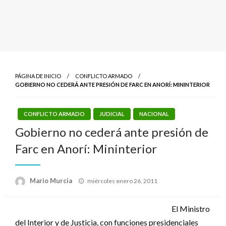
PÁGINA DE INICIO
CONFLICTO ARMADO
GOBIERNO NO CEDERÁ ANTE PRESIÓN DE FARC EN ANORÍ: MININTERIOR
CONFLICTO ARMADO
JUDICIAL
NACIONAL
Gobierno no cederá ante presión de
Farc en Anorí: Mininterior
Publicado
Mario Murcia
miércoles enero 26, 2011
el
El Ministro
del Interior y de Justicia, con funciones presidenciales