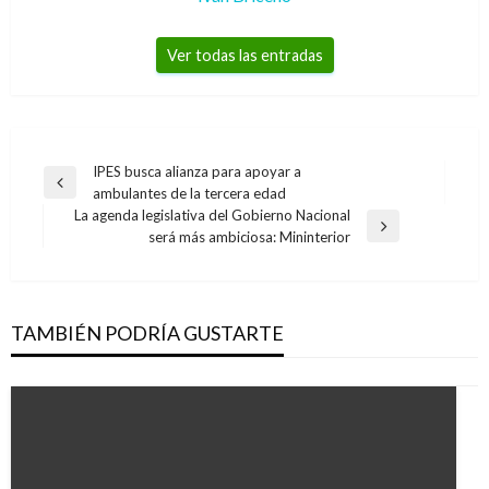
Ver todas las entradas
Navegación
IPES busca alianza para apoyar a
Entrada
ambulantes de la tercera edad
de
anterior
La agenda legislativa del Gobierno Nacional
entradas
Entrada
será más ambiciosa: Mininterior
siguiente
TAMBIÉN PODRÍA GUSTARTE