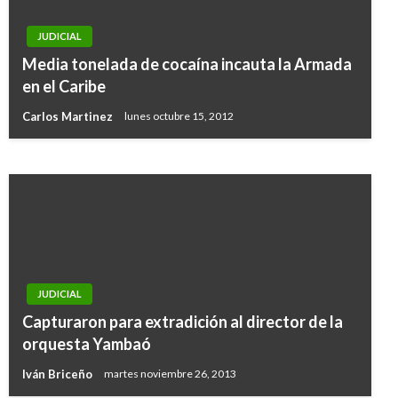
JUDICIAL
JUDICIAL
Incautado arsenal de guerra destinado a la
Media tonelada de cocaína incauta la Armada
conformación de una célula urbana del ELN en
en el Caribe
Medellín
Carlos Martinez
lunes octubre 15, 2012
Giovanni Alarcón M.
lunes febrero 18, 2019
JUDICIAL
Capturaron para extradición al director de la
orquesta Yambaó
Iván Briceño
martes noviembre 26, 2013