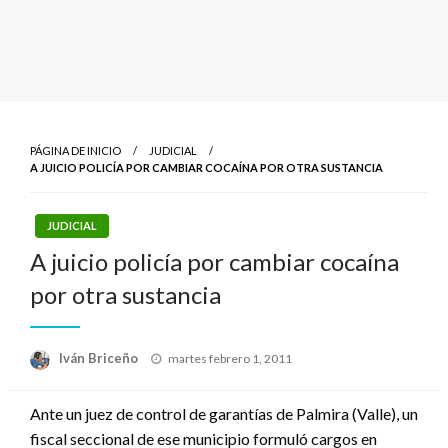
PÁGINA DE INICIO
JUDICIAL
A JUICIO POLICÍA POR CAMBIAR COCAÍNA POR OTRA SUSTANCIA
JUDICIAL
A juicio policía por cambiar cocaína
por otra sustancia
Publicado
Iván Briceño
martes febrero 1, 2011
el
Ante un juez de control de garantías de Palmira (Valle), un
fiscal seccional de ese municipio formuló cargos en