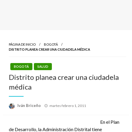
PÁGINA DE INICIO
BOGOTÁ
DISTRITO PLANEA CREAR UNA CIUDADELA MÉDICA
BOGOTÁ
SALUD
Distrito planea crear una ciudadela
médica
Publicado
Iván Briceño
martes febrero 1, 2011
el
En el Plan
de Desarrollo, la Administración Distrital tiene