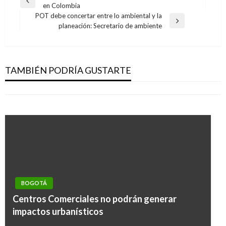
Entrada
en Colombia
de
anterior
POT debe concertar entre lo ambiental y la
entradas
Entrada
planeación: Secretario de ambiente
siguiente
BOGOTÁ
BOGOTÁ
Este es el ABC del Plan de Acción Climática en
Se suspenden elecciones para Juntas de
Bogotá
TAMBIÉN PODRÍA GUSTARTE
Acción Comunal
Giovanni Alarcón M.
jueves abril 22, 2021
Giovanni Alarcón M.
martes marzo 16, 2021
BOGOTÁ
Centros Comerciales no podrán generar
impactos urbanísticos