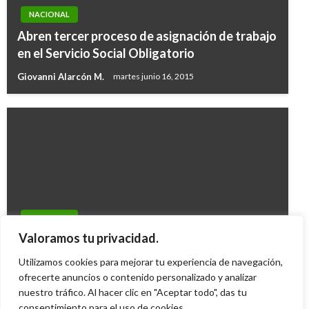
NACIONAL
Abren tercer proceso de asignación de trabajo
en el Servicio Social Obligatorio
Giovanni Alarcón M.
martes junio 16, 2015
NACIONAL
Presidente entregará este viernes soluciones
NACIONAL
de energía solar a familias de Tierralta,
Valoramos tu privacidad.
Inhumarán cadáveres de caídos con ‘Reyes’
Córdoba
Utilizamos cookies para mejorar tu experiencia de navegación,
Giovanni Alarcón M.
jueves mayo 1, 2008
Giovanni Alarcón M.
ofrecerte anuncios o contenido personalizado y analizar
jueves mayo 30, 2019
nuestro tráfico. Al hacer clic en "Aceptar todo", das tu
consentimiento para el uso de cookies.