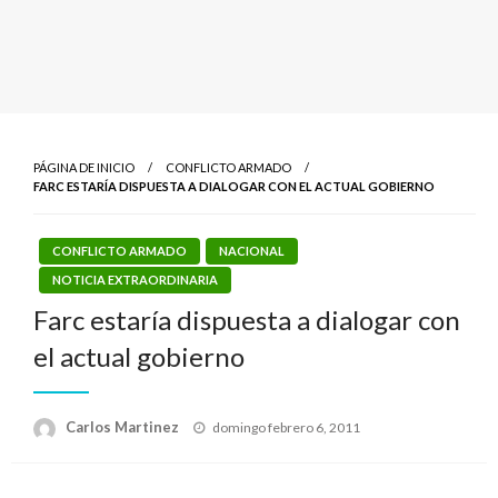
PÁGINA DE INICIO
CONFLICTO ARMADO
FARC ESTARÍA DISPUESTA A DIALOGAR CON EL ACTUAL GOBIERNO
CONFLICTO ARMADO
NACIONAL
NOTICIA EXTRAORDINARIA
Farc estaría dispuesta a dialogar con
el actual gobierno
Publicado
Carlos Martinez
domingo febrero 6, 2011
el