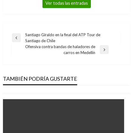
Ver todas las entradas
Navegación
Santiago Giraldo en la final del ATP Tour de
Entrada
Santiago de Chile
de
anterior
Ofensiva contra bandas de haladores de
entradas
Entrada
carros en Medellín
siguiente
NOTICIA EXTRAORDINARIA
Agentes del régimen de Maduro allanan y
roban casa del líder opositor Leopoldo López
TAMBIÉN PODRÍA GUSTARTE
Ariel Cabrera
jueves mayo 2, 2019