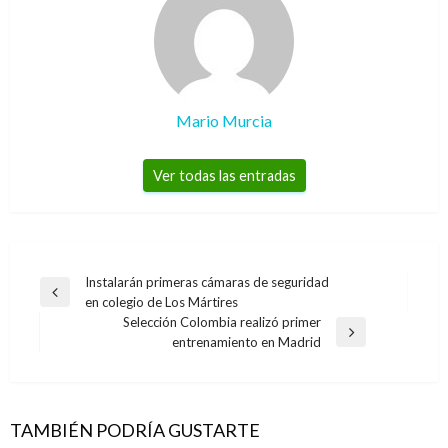
Mario Murcia
Ver todas las entradas
Navegación
Instalarán primeras cámaras de seguridad
Entrada
en colegio de Los Mártires
de
anterior
Selección Colombia realizó primer
entradas
Entrada
entrenamiento en Madrid
siguiente
TAMBIÉN PODRÍA GUSTARTE