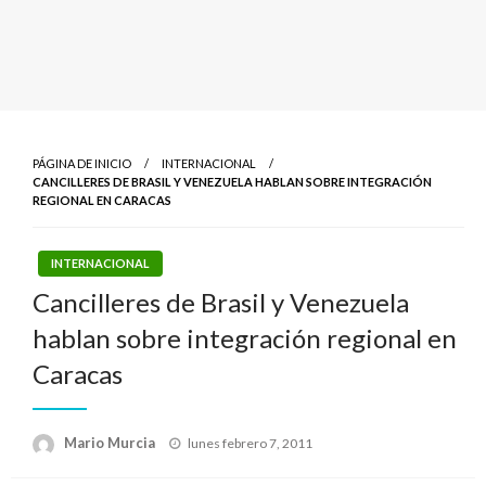
PÁGINA DE INICIO
INTERNACIONAL
CANCILLERES DE BRASIL Y VENEZUELA HABLAN SOBRE INTEGRACIÓN
REGIONAL EN CARACAS
INTERNACIONAL
Cancilleres de Brasil y Venezuela
hablan sobre integración regional en
Caracas
Publicado
Mario Murcia
lunes febrero 7, 2011
el