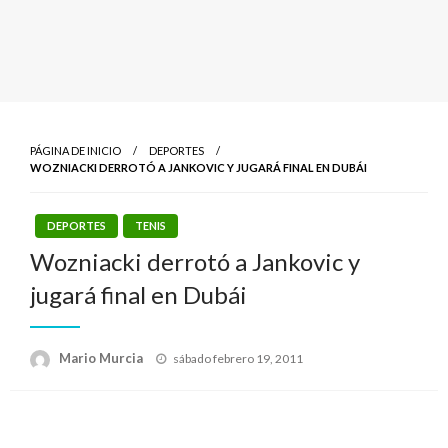
PÁGINA DE INICIO
DEPORTES
WOZNIACKI DERROTÓ A JANKOVIC Y JUGARÁ FINAL EN DUBÁI
DEPORTES
TENIS
Wozniacki derrotó a Jankovic y
jugará final en Dubái
Publicado
Mario Murcia
sábado febrero 19, 2011
el