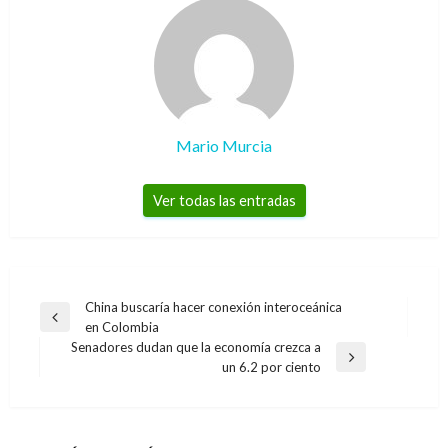
Mario Murcia
Ver todas las entradas
Navegación
China buscaría hacer conexión interoceánica
Entrada
en Colombia
de
anterior
Senadores dudan que la economía crezca a
entradas
Entrada
un 6.2 por ciento
siguiente