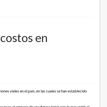
ecostos en
nes viales en el país, en las cuales se han establecido
ursos al amparo de una figura legal, por lo que urgió al