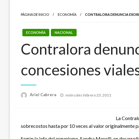
PÁGINA DE INICIO
ECONOMÍA
CONTRALORA DENUNCIA EXORB
ECONOMÍA
NACIONAL
Contralora denunc
concesiones viale
Publicado
Ariel Cabrera
miércoles febrero 23, 2011
el
La Contralo
sobrecostos hasta por 10 veces al valor originalmente 
Según la jefe del organismo, Sandra Morelli, en desarroll