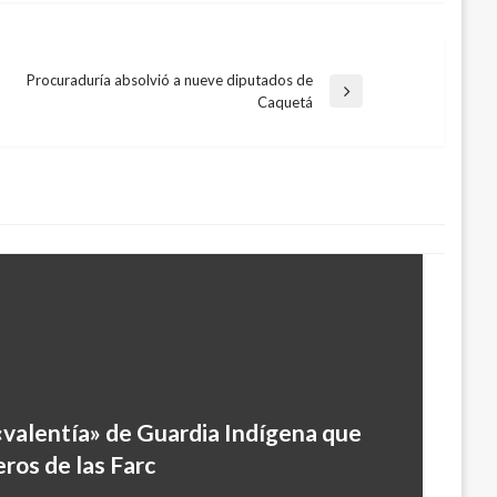
Procuraduría absolvió a nueve diputados de
Entrada
Caquetá
siguiente
valentía» de Guardia Indígena que
a un acuerdo, porque no tenemos más
eros de las Farc
Santos