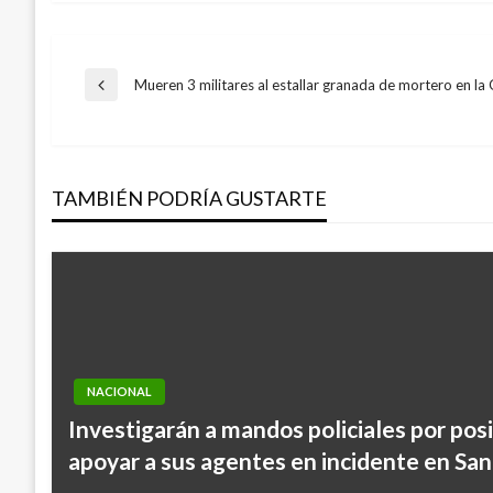
Navegación
Mueren 3 militares al estallar granada de mortero en la 
Entrada
anterior
de
TAMBIÉN PODRÍA GUSTARTE
entradas
NACIONAL
Investigarán a mandos policiales por pos
apoyar a sus agentes en incidente en Sa