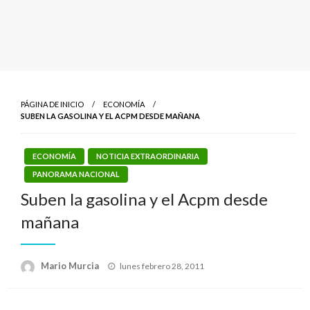
PÁGINA DE INICIO
ECONOMÍA
SUBEN LA GASOLINA Y EL ACPM DESDE MAÑANA
ECONOMÍA
NOTICIA EXTRAORDINARIA
PANORAMA NACIONAL
Suben la gasolina y el Acpm desde
mañana
Publicado
Mario Murcia
lunes febrero 28, 2011
el