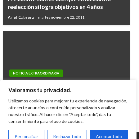
reelección si logra objetivos en 4 años
Ariel Cabrera
martes noviembre 22, 2011
NOTICIA EXTRAORDINARIA
PANORAMA NACIONAL
Cayó el director del Incoder, Juan Manuel
Avanza proyecto que juzga los delitos
Valoramos tu privacidad.
Ospina
sexuales contra menores
Utilizamos cookies para mejorar tu experiencia de navegación,
Jairo Pulgarin
martes marzo 27, 2012
ofrecerte anuncios o contenido personalizado y analizar
Iván Briceño
martes mayo 7, 2019
nuestro tráfico. Al hacer clic en "Aceptar todo", das tu
consentimiento para el uso de cookies.
Personalizar
Rechazar todo
Aceptar todo