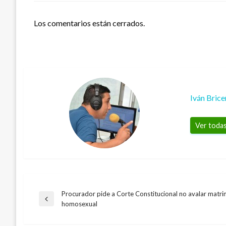
Los comentarios están cerrados.
Iván Bric
Ver todas
Procurador pide a Corte Constitucional no avalar matr
Navegación
Entrada
homosexual
POLÍTICA
anterior