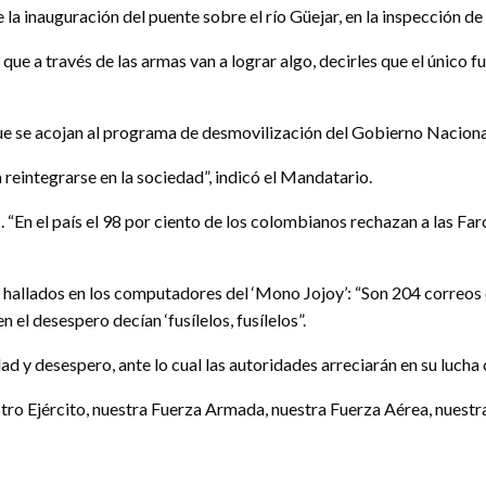
e la inauguración del puente sobre el río Güejar, en la inspección 
e a través de las armas van a lograr algo, decirles que el único fut
a que se acojan al programa de desmovilización del Gobierno Naciona
reintegrarse en la sociedad”, indicó el Mandatario.
. “En el país el 98 por ciento de los colombianos rechazan a las Fa
s hallados en los computadores del ‘Mono Jojoy’: “Son 204 correos
 el desespero decían ‘fusílelos, fusílelos”.
d y desespero, ante lo cual las autoridades arreciarán en su lucha 
ro Ejército, nuestra Fuerza Armada, nuestra Fuerza Aérea, nuestra