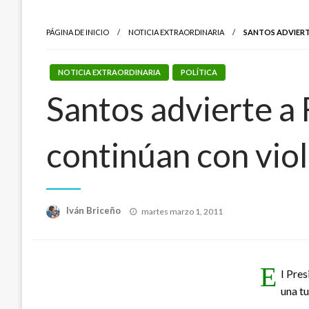
PÁGINA DE INICIO
NOTICIA EXTRAORDINARIA
SANTOS ADVIERT
NOTICIA EXTRAORDINARIA
POLÍTICA
Santos advierte a 
continúan con vio
Publicado
Iván Briceño
martes marzo 1, 2011
el
E
l Pres
una t