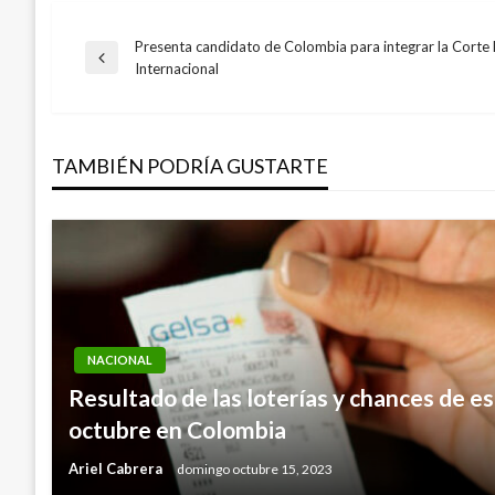
Presenta candidato de Colombia para integrar la Corte 
Navegación
Entrada
Internacional
anterior
de
TAMBIÉN PODRÍA GUSTARTE
entradas
NACIONAL
Resultado de las loterías y chances de e
octubre en Colombia
Ariel Cabrera
domingo octubre 15, 2023