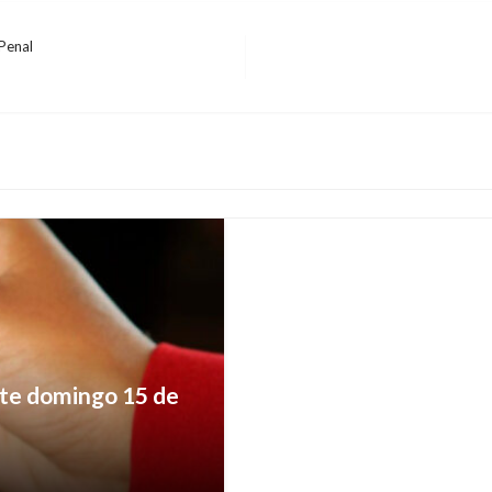
Penal
NACIONAL
Presidentes de Rusia 
condolencias a Colom
Ariel Cabrera
lunes abril 3, 2017
ste domingo 15 de