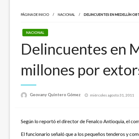
PÁGINA DE INICIO
NACIONAL
DELINCUENTES EN MEDELLÍN OBT
NACIONAL
Delincuentes en M
millones por extor
Publicado
Geovany Quintero Gómez
miércoles agosto 31, 2011
el
Según lo reportó el director de Fenalco Antioquia, el c
El funcionario señaló que a los pequeños tenderos y come