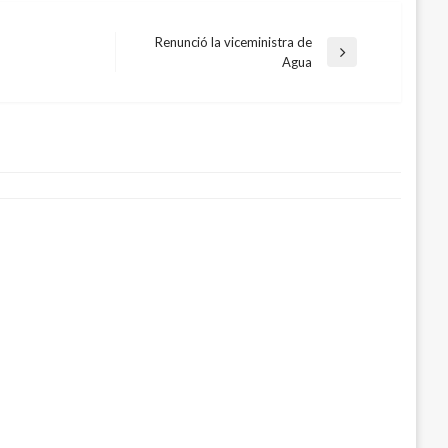
Renunció la viceministra de
Entrada
Agua
siguiente
y China expresan solidaridad y
bia por tragedia en Mocoa