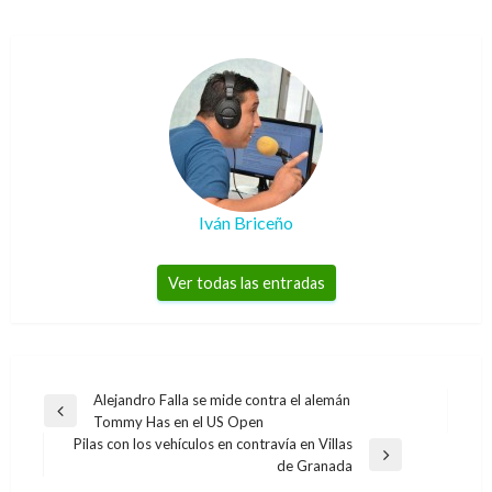
Iván Briceño
Ver todas las entradas
Navegación
Alejandro Falla se mide contra el alemán
Entrada
Tommy Has en el US Open
de
anterior
Pilas con los vehículos en contravía en Villas
entradas
Entrada
de Granada
siguiente
BOGOTÁ