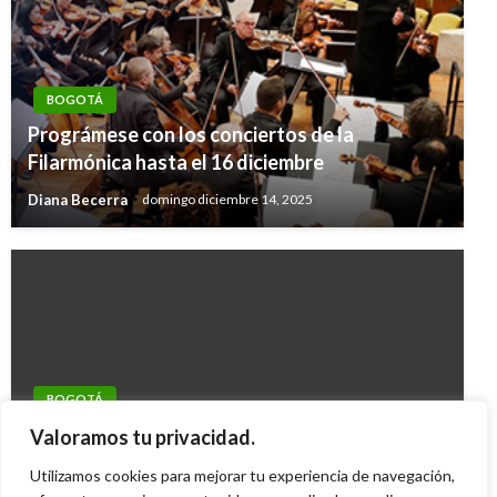
BOGOTÁ
Prográmese con los conciertos de la
Filarmónica hasta el 16 diciembre
Diana Becerra
domingo diciembre 14, 2025
BOGOTÁ
Volcamiento de trailer genera monumental
Valoramos tu privacidad.
trancón en la Séptima con 230
Utilizamos cookies para mejorar tu experiencia de navegación,